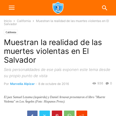
Inicio
California
Muestran la realidad de las muertes violentas en El
Salvador
California
Muestran la realidad de las
muertes violentas en El
Salvador
Seis personalidades de ese país exponen este tema desde
su propio punto de vista
936
0
Por
Marvelia Alpizar
-
8 de octubre de 2016
El juez Samuel Lezama (izquierda) y Daniel Arnavat presentaron el libro "Muerte
Violenta" en Los Ángeles (Foto: Hispanos Press).