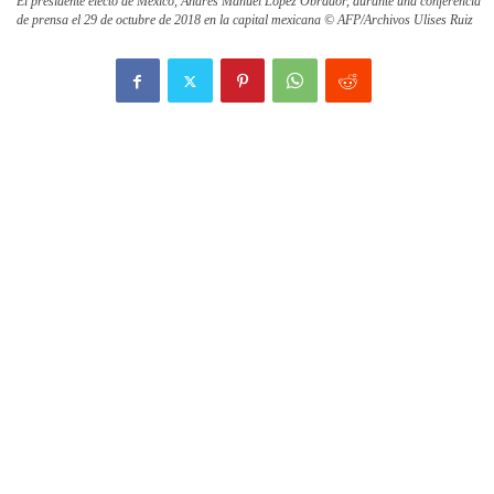
El presidente electo de México, Andrés Manuel López Obrador, durante una conferencia
de prensa el 29 de octubre de 2018 en la capital mexicana © AFP/Archivos Ulises Ruiz