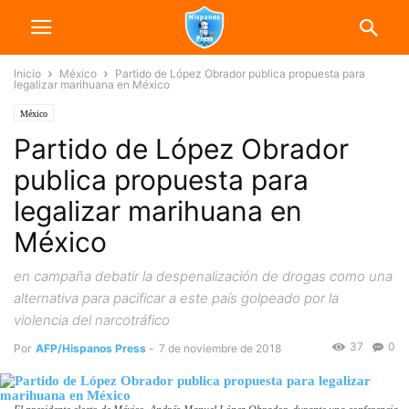
Inicio
México
Partido de López Obrador publica propuesta para
legalizar marihuana en México
México
Partido de López Obrador
publica propuesta para
legalizar marihuana en
México
en campaña debatir la despenalización de drogas como una
alternativa para pacificar a este país golpeado por la
violencia del narcotráfico
37
0
Por
AFP/Hispanos Press
-
7 de noviembre de 2018