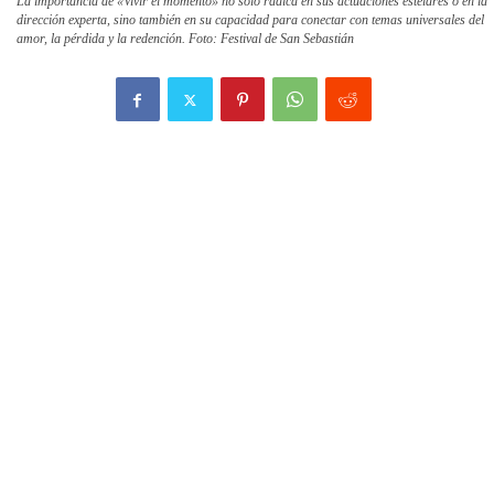
La importancia de «Vivir el momento» no solo radica en sus actuaciones estelares o en la
dirección experta, sino también en su capacidad para conectar con temas universales del
amor, la pérdida y la redención. Foto: Festival de San Sebastián