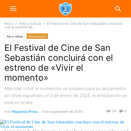
Inicio
Arte y cultura
El Festival de Cine de San Sebastián concluirá
con el estreno de...
Arte y cultura
Internacionales
El Festival de Cine de San
Sebastián concluirá con el
estreno de «Vivir el
momento»
Mientras «Vivir el momento» se prepara para su lanzamiento
en cines españoles el 3 de enero de 2025, la anticipación ya
está en el aire
24
0
Por
Hispanos Press
-
9 de septiembre de 2024