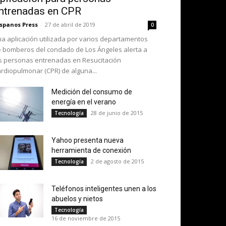
ntrenadas en CPR
spanos Press
-
27 de abril de 2019
0
a aplicación utilizada por varios departamentos
 bomberos del condado de Los Ángeles alerta a
s personas entrenadas en Resucitación
rdiopulmonar (CPR) de alguna...
Medición del consumo de
energía en el verano
28 de junio de 2015
Tecnología
Yahoo presenta nueva
herramienta de conexión
2 de agosto de 2015
Tecnología
Teléfonos inteligentes unen a los
abuelos y nietos
Tecnología
16 de noviembre de 2015