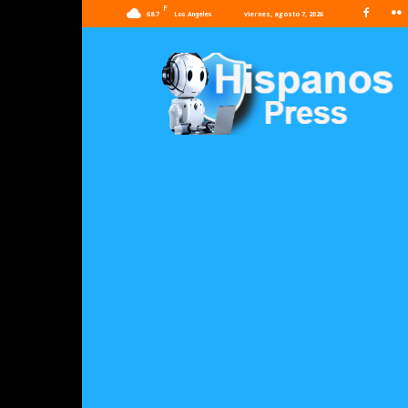
F
68.7
viernes, agosto 7, 2026
Los Angeles
Hispanos
Press