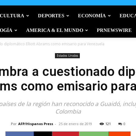
 CULTURA
DEPORTES
ECONOMÍA
EDUC
OGÍA
AMERICA & EL MUNDO
PRNEWSWIRE
o diplomático Elliott Abrams como emisario para Venezuela
Estados Unidos
mbra a cuestionado dip
rams como emisario par
aíses de la región han reconocido a Guaidó, inclu
Colombia
Por
AFP/Hispanos Press
-
25 de enero de 2019
121
0