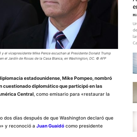
e
Hi
Un
de
la
Ca
 y el vicepresidente Mike Pence escuchan al Presidente Donald Trump
, en el Jardín de Rosas de la Casa Blanca, en Washington, DC. © AFP
la diplomacia estadounidense, Mike Pompeo, nombró
un cuestionado diplomático que participó en las
mérica Central
, como emisario para «restaurar la
cio dos días después de que Washington declaró que
o» y reconoció a
Juan Guaidó
como presidente