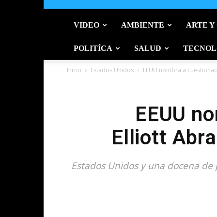
VIDEO
AMBIENTE
ARTE Y
POLITÍCA
SALUD
TECNOL
Inicio
Estados Unidos
EEUU nombra a cuestionad
EEUU no
Elliott Ab
Estados Unidos y una docena de p