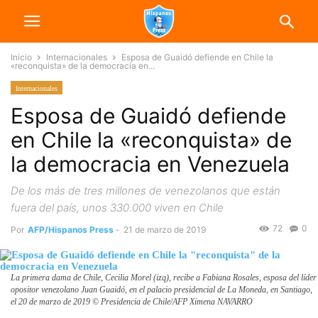
Inicio
Internacionales
Esposa de Guaidó defiende en Chile la
«reconquista» de la democracia en...
Internacionales
Esposa de Guaidó defiende
en Chile la «reconquista» de
la democracia en Venezuela
De los más de tres millones de venezolanos que están
fuera del país, unos 330.000 viven en Chile
72
0
Por
AFP/Hispanos Press
-
21 de marzo de 2019
La primera dama de Chile, Cecilia Morel (izq), recibe a Fabiana Rosales, esposa del líder
opositor venezolano Juan Guaidó, en el palacio presidencial de La Moneda, en Santiago,
el 20 de marzo de 2019 © Presidencia de Chile/AFP Ximena NAVARRO